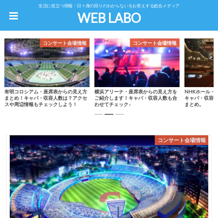
生活に役立つ情報・日々身の回りのわからないをお答えする総合メディア
WEB LABO
コンサート会場情報
コンサート会場情報
有明コロシアム・座席表からの見え方
横浜アリーナ・座席表からの見え方を
NHKホール・
まとめ！キャパ・収容人数は？アクセ
ご紹介します！キャパ・収容人数も合
キャパ・収容
スや周辺情報もチェックしよう！
わせてチェック♪
まとめ。
コンサート会場情報